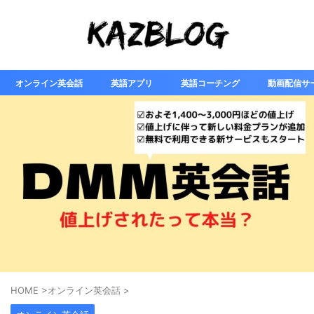
オンライン英会話
英語アプリ
英語コーチング
動画配信サ
HOME
>
オンライン英会話
>