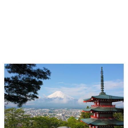
向けに書いています。 こんにち
は、KAZ（@kaz_lifesurf）で
す。 オールジャンルで様々なコ
ンテンツ作品を視聴できると噂の
Hulu。 一体どのような動画配信
サービスなのか気になっている方
も多いのではないでしょうか。
この記事ではHuluで実際に作品
を視聴している僕の経験をもと
に、その特徴やメリット・デメリ
ット、一般ユーザーによる口コ
ミ・評判をまとめてご紹介してい
ます。 まず先に結論となります
が、Huluをおすすめ出来る方、
また逆におすすめ出来ない方は以
下の通りです。 ...