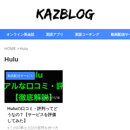
オンライン英会話
英語アプリ
英語コーチング
動画配信サ
HOME
>
Hulu
Hulu
動画配信サービス
2021/11/18
Huluの口コミ・評判ってど
うなの？【サービスを評価
してみた】
※この記事は上記の疑問を持つ方