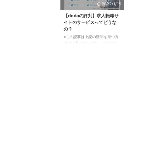
2022/1/15
【dodaの評判】求人転職サ
イトのサービスってどうな
の？
※この記事は上記の疑問を持つ方
向けに書いています。 こんにち
は、KAZ（@kaz_lifesurf）です。
常時最新の求人情報を確認するこ
とが出来る転職サイトdoda。 一
体どのような転職サイトなのか気
になっているという方も多いので
はないでしょうか。 実は僕自
身、dodaは過去に転職する際に
お世話になったことがある転職サ
イトでして、どのようなサービス
なのかよく知っています。 この
記事ではdodaの特徴やメリッ
ト・デメリット、そして一般ユー
ザーによる口コミ・評判をまとめ
てご紹介しています。 まず先に
結論とな ...