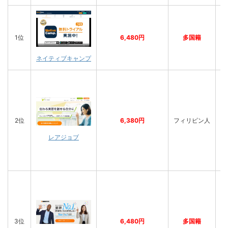
1位
6,480円
多国籍
バ
ネイティブキャンプ
2位
6,380円
フィリピン人
バ
レアジョブ
3位
6,480円
多国籍
バ