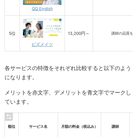
QQ English
5位
13,200円～
講師の品質を重
ビズメイツ
各サービスの特徴をそれぞれ比較すると以下のよう
になります。
メリットを赤文字、デメリットを青文字でマークし
ています。
順位
サービス名
月額の料金（税込み）
講師
レ