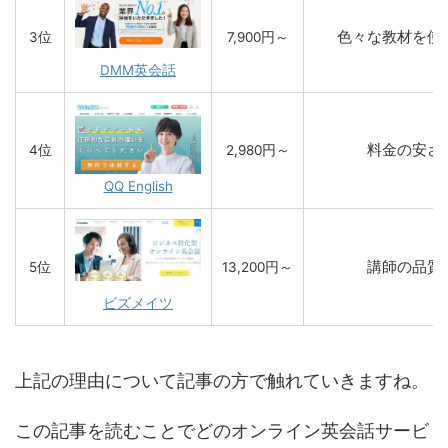
色々な教材を使
3位
7,900円～
DMM英会話
料金の安さ
4位
2,980円～
QQ English
講師の品質
5位
13,200円～
ビズメイツ
上記の理由について記事の方で触れていきますね。
この記事を読むことでどのオンライン英会話サービ