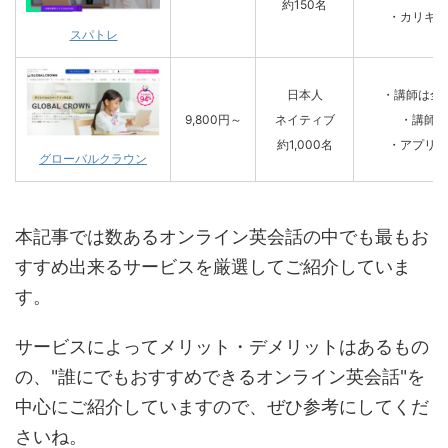
約150名
・カリキュ
スパトレ
日本人
・講師は全
9,800円～
ネイティブ
・講師の
約1,000名
・アプリで
グローバルクラウン
本記事では数あるオンライン英会話の中でも最もお
すすめ出来るサービスを厳選してご紹介していま
す。
サービスによってメリット・デメリットはあるもの
の、"誰にでもおすすめできるオンライン英会話"を
中心にご紹介していますので、ぜひ参考にしてくだ
さいね。