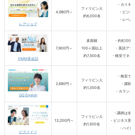
・カリキュ
フィリピン人
4,980円～
・ビジネ
約6,000名
・レベル
レアジョブ
多国籍
・約8,10
7,900円～
100ヶ国以上
・英語アプリ
約7,500名
・格安でネイ
DMM英会話
・格安で英
フィリピン人
2,680円～
・講師の
約1,300名
・カランメ
QQ English
・講師は全員
フィリピン人
13,200円～
・ビジネス英語
約1,500名
・ハイレ
ビズメイツ