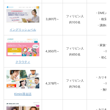
・DMEメ
フィリピン人
3,861円～
・格安の
約100名
・講師の
イングリッシュベル
・家族で
フィリピン人
4,950円～
・料
約650名
・初心者
クラウティ
・カリキュ
フィリピン人
4,378円～
・料
約740名
・無料
Kimini英会話
・カリキュ