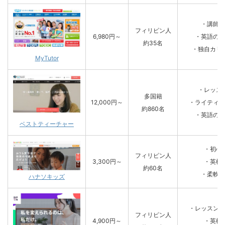
・講師の
フィリピン人
6,980円～
・英語の資
約35名
・独自カリ
MyTutor
・レッス
多国籍
12,000円～
・ライティン
約860名
・英語の資
ベストティーチャー
・初心
フィリピン人
3,300円～
・英検
約60名
・柔軟な
ハナソキッズ
・レッスンを
フィリピン人
4,900円～
・英検