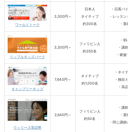
日本人
・日英バイリ
3,300円～
ネイティブ
・レッスンを
約300名
・英検
ワールドトーク
・初心
フィリピン人
3,300円～
・講師の
約350名
・家族で
リップルキッズパーク
・ネイティ
ネイティブ
7,643円～
・独自カリ
約1,000名
・高品質
キャンブリーキッズ
・講師の
フィリピン人
2,640円～
・英検
約50名
・同じ講師か
ウィリーズ英語塾