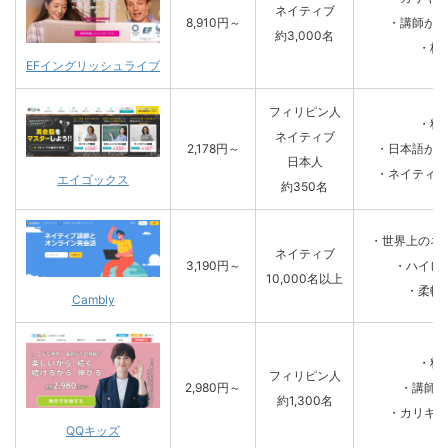
ネイティブ
8,910円～
・講師が全
約3,000名
・格
EFイングリッシュライブ
フィリピン人
・料
ネイティブ
2,178円～
・日本語が話
日本人
・ネイティブ
エイゴックス
約350名
・世界上のネ
ネイティブ
3,190円～
・ハイレ
10,000名以上
・柔軟
Cambly
・料
フィリピン人
2,980円～
・講師の
約1,300名
・カリキュ
QQキッズ