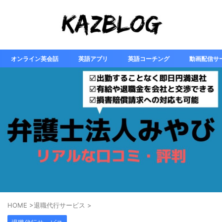
オンライン英会話
英語アプリ
英語コーチング
動画配信サ
HOME
>
退職代行サービス
>