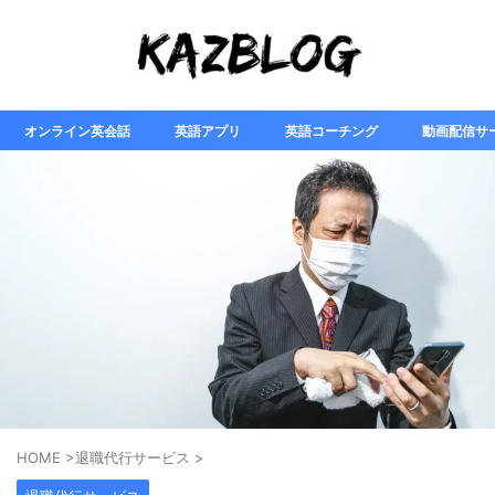
オンライン英会話
英語アプリ
英語コーチング
動画配信サ
HOME
>
退職代行サービス
>