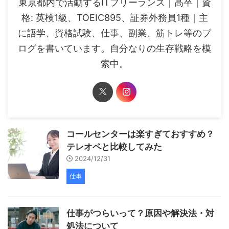
東京都内で活動するITフリーランス｜高卒｜資
格: 英検1級、TOEIC895、証券外務員1種｜主
に語学、資格試験、仕事、副業、筋トレ等のブ
ログを書いています。自分なりの生存戦略を模
索中。
コールセンターは楽すぎておすすめ？
テレオペと比較してみた
2024/12/31
仕事
仕事がつらいって？原因や解決法・対
処法について