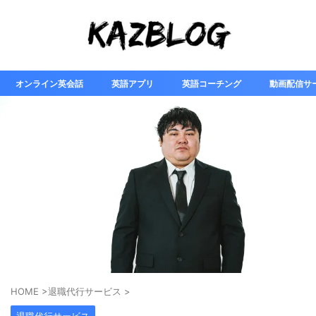
オンライン英会話
英語アプリ
英語コーチング
動画配信サ
HOME
>
退職代行サービス
>