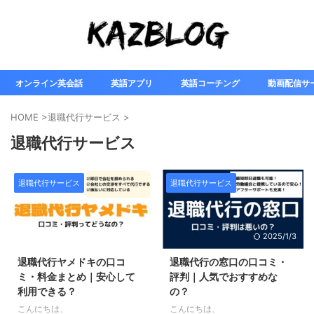
オンライン英会話
英語アプリ
英語コーチング
動画配信サ
HOME
>
退職代行サービス
>
退職代行サービス
退職代行サービス
退職代行サービス
2025/3/26
2025/1/3
退職代行ヤメドキの口コ
退職代行の窓口の口コミ・
ミ・料金まとめ｜安心して
評判｜人気でおすすめな
利用できる？
の？
こんにちは、
こんにちは、