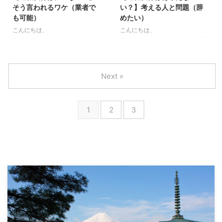
そう言われるワケ（業者で
い？】考える人と問題（辞
す。 それでは早速始めていきま
まず先に結論となりますが、退職
も可能）
めたい）
しょう 退職代行の体験談／そも
代行を利用した際に起こりえるト
そも退職代行サービスって何？
ラブルは以下のようなものがあり
こんにちは、
こんにちは、
まずは退職代行サービスがどのよ
ます。 退職代行で起こりえるト
KAZ（@kaz_lifesurf）です。 近
KAZ（@kaz_lifesurf）です。 退
うなものかわからない、という方
ラブル 会社側が退職を認めない
年、利用者の増加をたどると言わ
職代行サービスを利用するのはあ
向けに簡単に概要を解説しておき
残業代、未払い給料が支払われな
れている退職代行サービス。 依
りえない、という声を時折聞くこ
ましょう。 退職代行サービスと
い 会社側から損害賠償請求さ ...
頼さえすればサクッと仕事を辞め
とがあります。 外部サービスを
Next »
は ...
られることから、巷では利用する
利用して会社を辞めることに対す
人はクズ、常識はずれと言われる
るモラルを問うものかと思います
ことがあるようです。 今回は退
が、本当に退職代行を利用するの
1
2
3
職代行サービスを利用する人がク
は本当に非常識なのでしょうか？
ズなのかどうか、実際の意見を見
この記事では、退職代行サービス
ながら検証していきたいと思いま
を利用するのはありえないのかど
す。 まず先に結論となります
うかをまとめています。 それで
が、退職代行サービスを利用する
は始めていきましょう。 退職代
ことはクズではありません。 そ
行はありえない／そもそも退職代
の理由は以下の通りです。 退職
行サービスとは？ まずは退職代
代行がクズではない理由 そもそ
行サービスがそもそもどのような
も辞めるかどうかは本人の自由
ものなのか見ていきましょう。 ...
辞め ...