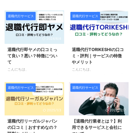
KAZ（@kaz_lifesurf）です。 最
KAZ（@kaz_lifesurf）です。 今
速10分で退職が完了できると噂
すぐお金がなくても分割払いが出
の退職代行ヤメドキ。 一体どの
来る退職代行の窓口。 一体どの
退職代行サービス
退職代行サービス
ような退職代行サービスなのか気
ような退職代行サービスなのか気
になっている方も多いのではない
になっている方も多いのではない
かと思います。 この記事では退
かと思います。 この記事では退
2024/6/4
2024/4/2
職代行ヤメドキの特徴や料金、メ
職代行の窓口の特徴や料金プラ
リット・デメリット、実際に利用
ン、メリット・デメリット、実際
退職代行即ヤメの口コミっ
退職代行TORIKESHIの口コ
している一般ユーザーによる口コ
に利用している一般ユーザーによ
て良い？悪い？特徴につい
ミ・評判｜サービスの特徴
ミ・評判をまとめています・ ま
る口コミ・評判をまとめていま
て
やメリット
ず先に結論となりますが、退職代
す。 まず先に結論となります
行ヤメドキをおすすめ出来ない人
が、退職代行の窓口をおすすめ出
こんにちは、
こんにちは、
と出来る人は以下の通りです。
来ない方と出来る方は以下の通り
KAZ（@kaz_lifesurf）です。 今
KAZ（@kaz_lifesurf）です。 労
おすすめ出来ない人 全額返金保
です。 おすすめ出来ない方 裁判
すぐにお金を用意できなくても後
働組合が運営することで安全な退
証が欲しい方 転職もサポートし
時にもサポートして欲しい方 料
払いで会社を辞められると噂の退
職を実現すると評判の退職代行
退職代行サービス
退職代行サービス
て欲しい方 おすすめ出来る人 料
金の安さを重視している方 おす
職代行即ヤメ。 一体どのような
TORIKESHI。 一体どのような退
...
すめ出 ...
退職代行サービスなのか気になっ
職代行サービスなのか気になって
ている方も多いのではないかと思
いる方も多いのではないかと思い
2025/1/3
2022/12/7
います。 この記事では退職代行
ます。 この記事では退職代行
サービス即ヤメの特徴や料金プラ
TORIKESHIの特徴やメリット・
退職代行リーガルジャパン
【退職代行業者とは？】利
ン、メリット・デメリット、実際
デメリット、実際に利用している
の口コミ｜おすすめなの？
用できるサービスと会社に
に利用している一般ユーザーによ
一般ユーザーによる口コミ・評判