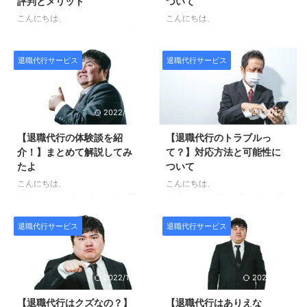
評判とメリット
ついて
る口コミ・評判をまとめていま
をまとめてご紹介しています。
す。 まず先に結論となります
まず先に結論となりますが、退職
こんにちは、
こんにちは、
が、退職代行サービスをおすすめ
代行TORIKESHIをおすすめ出来
KAZ（@kaz_lifesurf）です。 労
KAZ（@kaz_lifesurf）です。 近
出来ない方と出来る方は以下の通
ない方と出来る方は以下の通りで
働組合が運営することで安全な退
年巷で話題の退職代行ですが、実
りです。 おすすめ出来ない方 全
す。 おすすめ出来ない方 裁判時
職を実現すると評判の退職代行リ
は運営する業者によってサービス
退職代行サービス
退職代行サービス
額返金保証が欲しい 転職もサポ
に代理になって ...
ーガルジャパン。 一体どのよう
内容が大きく異なることをご存知
ート ...
な退職代行サービスなのか気にな
でしょうか？ この記事では退職
っている方も多いのではないかと
代行の業者の違いやおすすめのサ
2022/12/5
2022/12/5
思います。 この記事では退職代
ービスについて解説しています。
行リーガルジャパンの特徴やメリ
まず先に結論となりますが、退職
【退職代行の体験談を紹
【退職代行のトラブルっ
ット・デメリット、実際に利用し
代行を運営する業者は3つ、基本
介！】まとめて解説してみ
て？】対応方法と可能性に
ている一般ユーザーによる口コ
的に以下の基準で利用すれば問題
たよ
ついて
ミ・評判をまとめてご紹介してい
ありません。 この記事を読むこ
ます。 まず先に結論となります
とでどの退職代行業者を使えば良
こんにちは、
こんにちは、
が、退職代行リーガルジャパンを
いのか明確になりますよ。 それ
KAZ（@kaz_lifesurf）です。 退
KAZ（@kaz_lifesurf）です。 退
おすすめ出来ない方と出来る方は
では始めていきましょう。 退職
職代行サービスを利用してみたい
職代行を利用して会社を辞める人
以下の通りです。 おすすめ出来
代行業者／そもそもどんなサービ
けど実際に利用した人の体験談を
が近年増えてきています。 しか
退職代行サービス
退職代行サービス
ない方 裁判時に代理になって欲
ス？ まずは退職代行とはどのよ
読みたい、と思っている方も多い
し、同時に思わぬトラブルに見舞
しい ...
...
のではないでしょうか。 この記
われたケースもあるという声も聞
事では退職代行を実際に利用した
くことが少なくありません。 こ
2022/12/5
2022/12/5
方の体験談、そして利用する際に
の記事では退職代行を利用するこ
失敗したくない方向けのおすすめ
とで起こりえるトラブルとその解
【退職代行はクズなの？】
【退職代行はありえな
のサービス3社をご紹介していま
決方法についてまとめています。