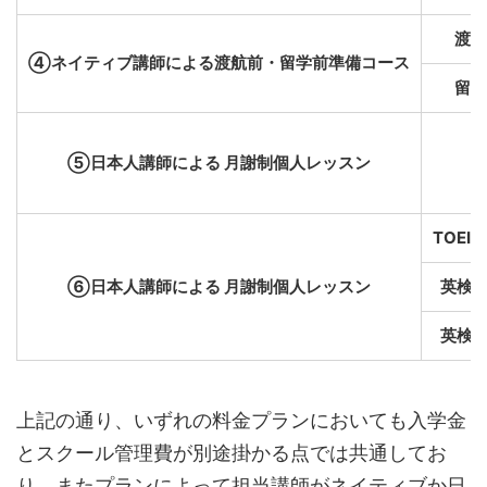
渡航
④ネイティブ講師による渡航前・留学前準備コース
留学
⑤日本人講師による 月謝制個人レッスン
TOEI
⑥日本人講師による 月謝制個人レッスン
英検
英検
上記の通り、いずれの料金プランにおいても入学金
とスクール管理費が別途掛かる点では共通してお
り、またプランによって担当講師がネイティブか日