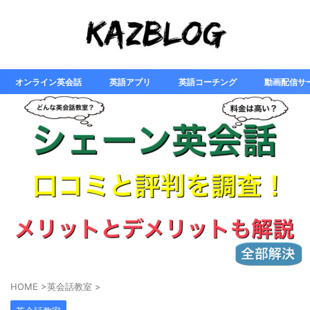
オンライン英会話
英語アプリ
英語コーチング
動画配信サ
HOME
>
英会話教室
>