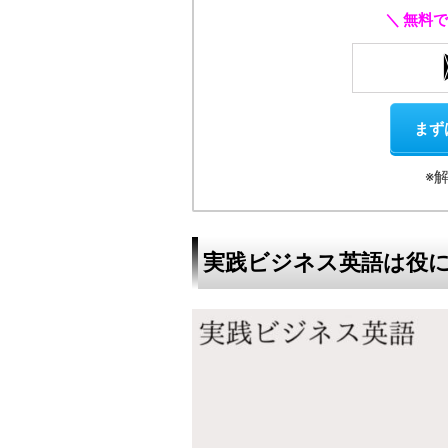
＼ 無料
まず
※
実践ビジネス英語は役に