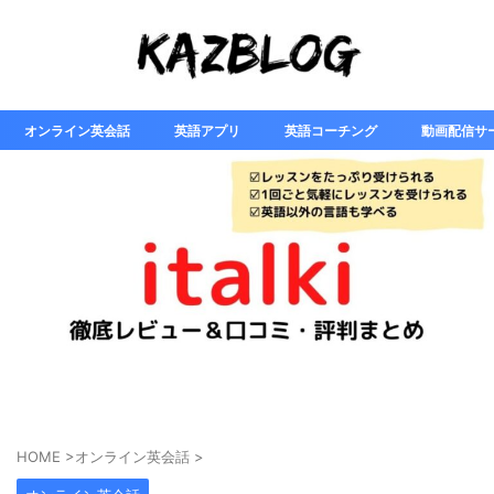
オンライン英会話
英語アプリ
英語コーチング
動画配信サ
HOME
>
オンライン英会話
>