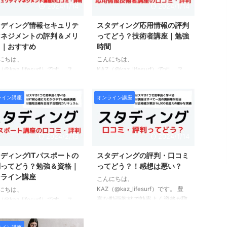
2024/1/14
2024/1/14
タディング情報セキュリテ
スタディング応用情報の評判
マネジメントの評判＆メリ
ってどう？技術者講座｜勉強
ト｜おすすめ
時間
にちは、
こんにちは、
（@kaz_lifesurf）です。 ス
KAZ（@kaz_lifesurf）です。 ス
時間で効率良く資格試験の勉
キマ時間で効率良く資格試験の勉
できると人気のオンライン講
強ができると人気のオンライン講
ライン講座
オンライン講座
ービスのスタディング。 本
座サービスのスタディング。 本
ではその中でもスタディング
記事ではその中でもスタディング
セキュリティマネジメント講
応用情報技術者講座の特徴やメリ
特徴やメリット・デメリッ
ット・デメリット、実際に利用し
2024/2/13
2024/1/14
実際に利用している一般ユー
ている一般ユーザーによる口コ
による口コミ・評判をまとめ
ミ・評判をまとめています。 こ
ディングITパスポートの
スタディングの評判・口コミ
ます。 この記事を読むこと
の記事を読むことでスタディング
判ってどう？勉強＆資格｜
ってどう？！感想は悪い？
タディング応用情報技術者講
応用情報技術者講座についてよく
ンライン講座
こんにちは、
ついてよく理解できるはずで
理解できるはずですよ。 それで
KAZ（@kaz_lifesurf）です。 豊
にちは、
。 それでは始めていきまし
は始めていきましょう。 ＼ 応用
富な動画教材で効率よく資格が取
（@kaz_lifesurf）です。 ス
。 ＼ 無料でお試しできま
情報技術者講座を無料でお試しで
得出来てしまうと噂のオンライン
時間で効率良く資格試験の勉
／ ※いつでも退会可能です ス
きます！／ ※いつでも退会可能で
講座サービスのスタディング。
できると人気のオンライン講
ィング情報セキュリティマネ
す スタディング応用情報の評判