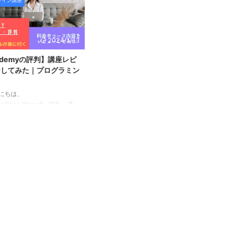
ライン講座
一体どのような学習サービスなの
ービスのスタディング。 本
...
か気になっている方も多いのでは
ではその中でもスタディング
ないかと思います。 本記事では
パスポート講座についてその特
スタディングの特徴やメリット・
メリット・デメリット、口コ
2024/1/13
デメリット、実際に利用している
評判についてまとめていま
一般ユーザーによる口コミ・評判
 この記事を読むことでスタ
demyの評判】講座レビ
をまとめてご紹介しています。
ングITパスポート講座につい
ーしてみた｜プログラミン
本記事を読むことでスタディング
く理解できるはずですよ。
がどのようなオンライン講座なの
では始めていきましょう。
にちは、
かよくわかるはずですよ。 それ
各講座を無料でお試しできま
（@kaz_lifesurf）です。 本
では始めていきましょう。 ＼ 各
／ ※いつでも退会可能です ス
なITスキルをオンラインでい
講座を無料でお試しできます！／
ィングITパスポートの評判／
も好きな時に学ぶことが出来
...
そもどんなオンライン ...
噂のUdemy。 一体どのよう
ンライン講座なのか気になっ
る方も多いのではないでしょ
。 この記事ではUdemyを特
料金プラン、一般ユーザーに
口コミ・評判をまとめてご紹
ています。 まず先に結論と
ますが、Udemyをおすすめ
る方、また逆におすすめ出来
方は以下の通りです。