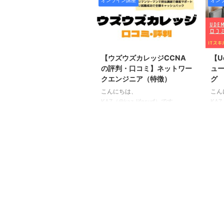
オンライン講座
オン
座サービスのスタディング。 本
座サ
...
記事ではその中でもスタディング
記事
基本情報技術者講座の特徴やメリ
IT
ット・デメリット、実際に利用し
徴や
2023/8/5
ている一般ユーザーによる口コ
ミ・
ミ・評判をまとめています。 こ
す。
【ウズウズカレッジCCNA
【U
の記事を読むことでスタディング
ディ
の評判・口コミ】ネットワー
ュ
基本情報技術者講座についてよく
てよ
クエンジニア（特徴）
グ
理解できるはずですよ。 それで
それ
こんにちは、
こん
は始めていきましょう。 ＼ 基本
＼ 
KAZ（@kaz_lifesurf）です。
KAZ
情報技術者講座を無料でお試しで
す！
CCNAの受験対策として実践的に
格的
きます！／ ※いつでも退会可能で
タデ
学ぶことが出来るウズウズカレッ
つで
す スタディング基本情報の評判
そも
ジのCCNAコース（以下 ウズウズ
ると
...
カレッジCCNAコース）。 一体ど
なオ
のようなコースなのか気になって
てい
いる方も多いのではないかと思い
うか
ます。 この記事ではウズウズカ
徴や
レッジCCNAの特徴やメリット・
よる
デメリット、実際に利用している
介し
一般ユーザーによる口コミ・評判
なり
をまとめてご紹介しています。
出来
この記事を読むことでウズウズカ
ない