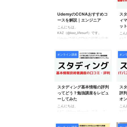
2024/1/27
UdemyのCCNAおすすめコ
ス
ースを解説｜エンジニア
ィ
ッ
こんにちは、
KAZ（@kaz_lifesurf）です。
こん
Udemyで何かCCNAの対策が出来
KAZ
るコースは探している方も多いの
キマ
ではないかと思います。 本記事
強が
オンライン講座
オン
では実際にUdemyを利用してい
座サ
る僕の経験をもとにCCNA対策と
記事
しておすすめのコースを3つご紹
情報
介しています。 まず先に結論と
座の
2024/1/14
なりますが、UdemyでCCNAを学
ト、
びたいのであれば以下3つのコー
ザー
スタディング基本情報の評判
スタ
スがおすすめです。 上記コース
てい
ってどう？勉強講座をレビュ
評
については記事の方で詳しく解説
でス
ーしてみた
オ
しています。 この記事を読むこ
座に
こんにちは、
こん
とでCCNA対策としてどのコース
すよ
KAZ（@kaz_lifesurf）です。 ス
KAZ
を選べば良いのかわかるようにな
ょう
キマ時間で効率良く資格試験の勉
キマ
りますよ。 それ ...
す！
強ができると人気のオンライン講
強が
タデ