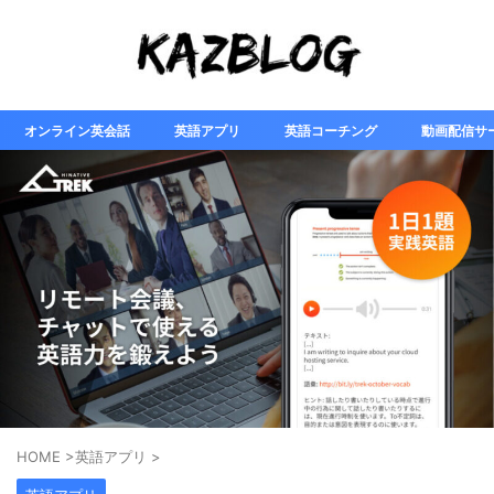
オンライン英会話
英語アプリ
英語コーチング
動画配信サ
HOME
>
英語アプリ
>