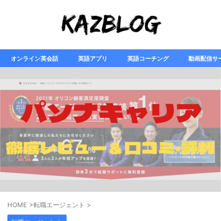
オンライン英会話
英語アプリ
英語コーチング
動画配信サ
HOME
>
転職エージェント
>