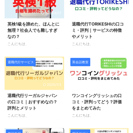
退職代行サービスなのか気になっ
て知られており、化け物レベルな
ている方も多いのではないかと思
どと言われることが多いようで
2024/6/17
2024/4/2
います。 この記事では退職代行
す。 この記事では英検1級に実際
サービス即ヤメの特徴や料金プラ
に合格した僕の経験をもとに、そ
英検1級を諦めた、ほんとに
退職代行TORIKESHIの口コ
ン、メリット・デメリット、実際
の本当の英語力や本当に化け物と
無理？社会人でも難しすぎ
ミ・評判｜サービスの特徴
に利用している一般ユーザーによ
言えるレベルなのかどうかについ
なの？
やメリット
る口コミ・評判をまとめていま
て解説しています。 まず先に結
す。 まず先に結論となります
論となりますが、英検1級は化け
こんにちは、
こんにちは、
が、退職代行サービスをおすすめ
物レベルでは決してありません。
KAZ（@kaz_lifesurf）です。 英
KAZ（@kaz_lifesurf）です。 労
出来ない方と出来る方は以下の通
その理由としては以下の通りで
検系資格の中でも最高峰の資格試
働組合が運営することで安全な退
りです。 おすすめ出来ない方 全
す。 英検1級は化け物ではない理
験として知られている英検1級で
職を実現すると評判の退職代行
退職代行サービス
英会話教室
額返金保証が欲しい 転職もサポ
由 合格率10％で超難関とは ...
すが、やはりその難易度から合格
TORIKESHI。 一体どのような退
ート ...
を諦めてしまう人も少なくないよ
職代行サービスなのか気になって
うです。 この記事では、これま
いる方も多いのではないかと思い
2025/1/3
2024/3/22
で英検1級に10回以上落ちながら
ます。 この記事では退職代行
も何とか合格をもぎ取った僕の経
TORIKESHIの特徴やメリット・
退職代行リーガルジャパン
ワンコイングリッシュの口
験をもとに、受験を諦めてしまい
デメリット、実際に利用している
の口コミ｜おすすめなの？
コミ・評判ってどう？評価
そうになっている方に向けておこ
一般ユーザーによる口コミ・評判
評判とメリット
をまとめてみた
がましいと思いながらもアドバイ
をまとめてご紹介しています。
スさせていただきたく思います。
まず先に結論となりますが、退職
こんにちは、
こんにちは、
まず先に本記事の結論となります
代行TORIKESHIをおすすめ出来
KAZ（@kaz_lifesurf）です。 労
KAZ（@kaz_lifesurf）です。 1レ
が、英検1級の合格を諦める必要
ない方と出来る方は以下の通りで
働組合が運営することで安全な退
ッスン550円という格安料金で英
はありません。 その理由は以下
す。 おすすめ出来ない方 裁判時