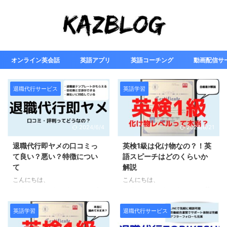
オンライン英会話
英語アプリ
英語コーチング
動画配信サ
退職代行サービス
英語学習
2024/6/4
2024/6/21
退職代行即ヤメの口コミっ
英検1級は化け物なの？！英
て良い？悪い？特徴につい
語スピーチはどのくらいか
て
解説
こんにちは、
こんにちは、
KAZ（@kaz_lifesurf）です。 今
KAZ（@kaz_lifesurf）です。 英
すぐにお金を用意できなくても後
語関連の資格資格としては最高峰
払いで会社を辞められると噂の退
の一つとして知られる英検1級。
英語学習
退職代行サービス
職代行即ヤメ。 一体どのような
かなり難易度の高い資格試験とし