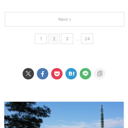
が言えますね。 英検1級の勉強時
英会話レッスンは受けられない
ではオンライン英会話と言えばネ
KAZ（@kaz_lifesurf）です。 オ
間 英語の知識ゼロなら約1 ...
すべて無料で利用できる 上記の
イティブキャンプが非常に有名で
ンライン英会話と言えばネイティ
詳細については記事の ...
すが、実は子供向けのサービスと
ブキャンプ、と言われるくらい今
Next »
しても知られていることはご存知
では非常に有名なサービスとなり
でしょうか。 この記事ではネイ
ましたが、カランメソッドがどの
ティブキャンプキッズについて料
ようなものなのか気になっている
1
2
3
…
24
金プランやメリット・デメリッ
方が多いのではないでしょうか。
ト、一般ユーザーによる口コミ・
この記事ではネイティブキャンプ
評判をまとめてご紹介していま
のカランメソッドについてその特
す。 この記事を読むことでネイ
徴やメリット・デメリット、実際
ティブキャンプの特徴についてよ
に利用している一般ユーザーによ
くわかるはずですよ。 それでは
る口コミ・評判についてまとめて
始めていきましょう。 ＼ 無料体
います。 まず先に結論となりま
験を7日間無制限で受けられま
すが、ネイティブキャンプのカラ
す！／ ※解約はいつでも可能です
ンメソッドについてまとめると以
ネ ...
下3つのことが言えるでしょう。
...