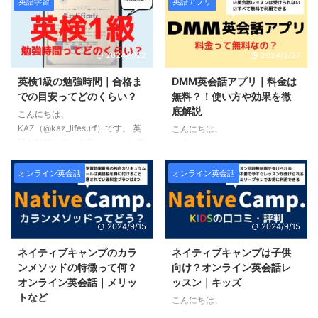
職を実現すると評判の退職代行リ
会話が学べると噂のワンコイング
英語学習
英語アプリ
の通りです。 英検1級を諦め ...
に代理になって ...
ーガルジャパン。 一体どのよう
リッシュ。 一体どのような英会
な退職代行サービスなのか気にな
話教室なのか気になっているとい
っている方も多いのではないかと
う方も多いのではないかと思いま
2024/9/22
2024/2/27
思います。 この記事では退職代
す。 この記事ではワンコイング
行リーガルジャパンの特徴やメリ
リッシュの料金プランや在籍して
英検1級の勉強時間｜合格ま
DMM英会話アプリ｜料金は
ット・デメリット、実際に利用し
いる講師、実際に利用している一
での目安ってどのくらい？
無料？！使い方や効果を徹
ている一般ユーザーによる口コ
般ユーザーによる口コミ・評判を
底解説
ミ・評判をまとめてご紹介してい
もとにその特徴についてまとめて
こんにちは、
ます。 まず先に結論となります
います。 この記事を読むことで
KAZ（@kaz_lifesurf）です。 英
こんにちは、
が、退職代行リーガルジャパンを
ワンコイングリッシュの特徴につ
語を勉強している方がいつかは目
KAZ（@kaz_lifesurf）です。 オ
おすすめ出来ない方と出来る方は
いて理解できるはずですよ。 そ
指したい一つの目標として英検1
ンライン英会話として知られる
以下の通りです。 おすすめ出来
れでは早速始めていきましょう。
級があるのではないでしょうか。
DMM英会話にiKnow!に加え、新
オンライン英会話
オンライン英会話
ない方 裁判時に代理になって欲
＼ 無料体験レッスンが受け ...
しかし、合格するのにどのくらい
たにアプリ版が登場したのはご存
しい ...
の勉強時間が必要なのかわからな
じでしょうか。 この記事では
い、という方も多いのではないか
DMM英会話アプリについて、そ
2024/9/15
2024/9/15
と思います。 この記事では英検1
の特徴や料金プラン、iKnow!と
級に独学で合格した僕が実際にど
の違い、メリット・デメリットに
ネイティブキャンプのカラ
ネイティブキャンプは子供
のくらいの勉強時間が必要だった
ついてまとめています。 まず先
ンメソッドの特徴って何？
向け？オンライン英会話レ
のか、自身の経験を踏まえながら
に結論となりますが、DMM英会
オンライン英会話｜メリッ
ッスン｜キッズ
詳しく解説していきます。 まず
話アプリは以下3つのことが言え
トなど
先に結論となりますが、英検1級
るでしょう。 DMM英会話アプリ
こんにちは、
の勉強時間については以下のこと
の特徴 主な学習コンテンツは3つ
KAZ（@kaz_lifesurf）です。 今
こんにちは、