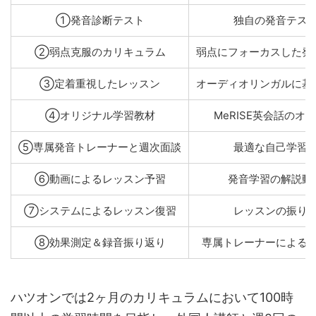
①発音診断テスト
独自の発音テス
②弱点克服のカリキュラム
弱点にフォーカスした発
③定着重視したレッスン
オーディオリンガルに基
④オリジナル学習教材
MeRISE英会話のオ
⑤専属発音トレーナーと週次面談
最適な自己学習
⑥動画によるレッスン予習
発音学習の解説動
⑦システムによるレッスン復習
レッスンの振り
⑧効果測定＆録音振り返り
専属トレーナーによる
ハツオンでは2ヶ月のカリキュラムにおいて100時