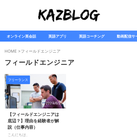
オンライン英会話
英語アプリ
英語コーチング
動画配信サ
HOME
>
フィールドエンジニア
フィールドエンジニア
フリーランス
2023/6/25
【フィールドエンジニアは
底辺？】理由を経験者が解
説（仕事内容）
こんにちは、